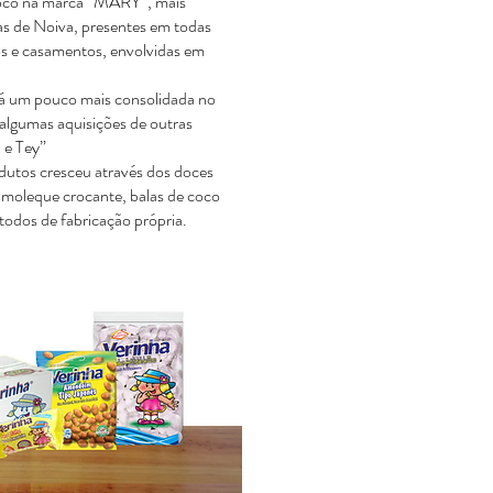
 coco na marca “MARY”, mais
as de Noiva, presentes em todas
ios e casamentos, envolvidas em
á um pouco mais consolidada no
algumas aquisições de outras
 e Tey”
odutos cresceu através dos doces
 moleque crocante, balas de coco
 todos de fabricação própria.