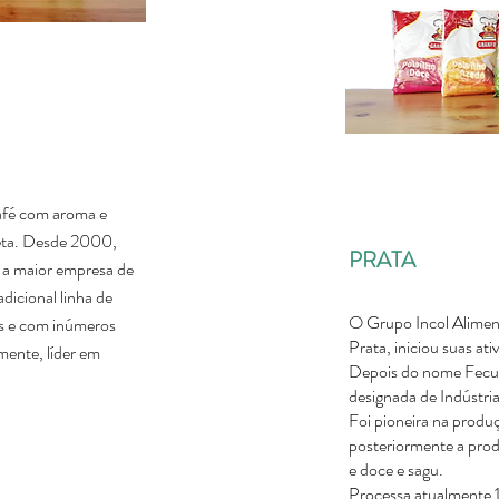
afé com aroma e
eta. Desde 2000,
PRATA
 a maior empresa de
dicional linha de
O Grupo Incol Aliment
ros e com inúmeros
Prata, iniciou suas at
mente, líder em
Depois do nome Fecul
designada de Indústri
Foi pioneira na pro
posteriormente a prod
e doce e sagu.
Processa atualmente 