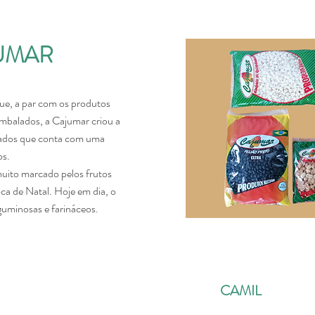
UMAR
ue, a par com os produtos
mbalados, a Cajumar criou a
lados que conta com uma
os.
uito marcado pelos frutos
ca de Natal. Hoje em dia, o
guminosas e farináceos.
CAMIL