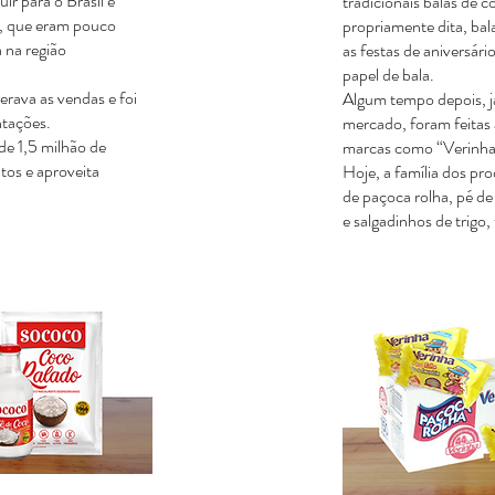
ir para o Brasil e
tradicionais balas de
o, que eram pouco
propriamente dita, bal
 na região
as festas de aniversár
papel de bala.
rava as vendas e foi
Algum tempo depois, j
antações.
mercado, foram feitas 
de 1,5 milhão de
marcas como “Verinha
tos e aproveita
Hoje, a família dos pr
de paçoca rolha, pé de
e salgadinhos de trigo,