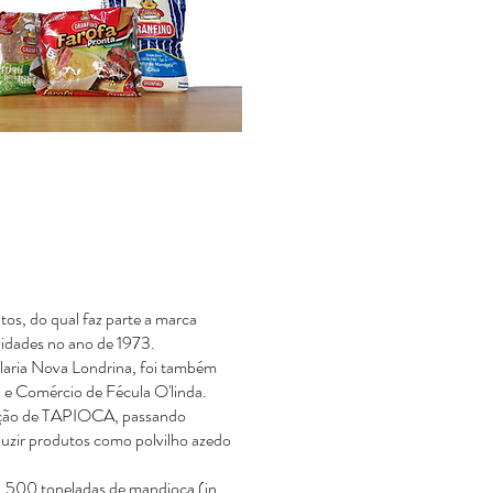
os, do qual faz parte a marca
ividades no ano de 1973.
aria Nova Londrina, foi também
a e Comércio de Fécula O'linda.
dução de TAPIOCA, passando
uzir produtos como polvilho azedo
1.500 toneladas de mandioca (in