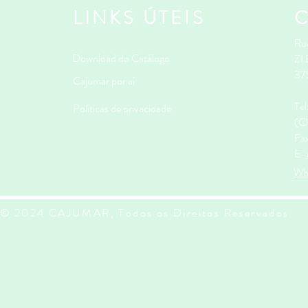
LINKS ÚTEIS
Rua
Download do Catálogo
ZI
37
Cajumar por aí
Te
Políticas de privacidade
(Ch
Fa
E-
Wh
© 2024 CAJUMAR, Todos os Direitos Reservados