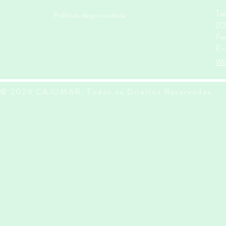
Te
Políticas de privacidade
(Ch
Fa
E-
Wh
© 2024 CAJUMAR, Todos os Direitos Reservados