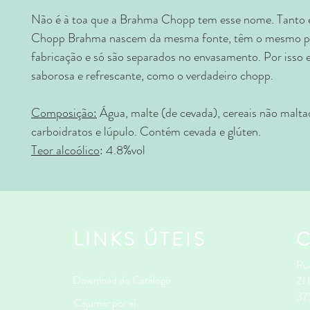
Não é à toa que a Brahma Chopp tem esse nome. Tanto 
Chopp Brahma nascem da mesma fonte, têm o mesmo p
fabricação e só são separados no envasamento. Por isso e
saborosa e refrescante, como o verdadeiro chopp.
Composição:
Água, malte (de cevada), cereais não malta
carboidratos e lúpulo. Contém cevada e glúten.
Teor alcoólico
: 4.8%vol
LINKS ÚTEIS
Rua
Download do Catálogo
ZI
37
Cajumar por aí