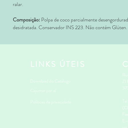
ralar.
Composição:
Polpa de coco parcialmente desengordurad
desidratada. Conservador INS 223. Não contém Glúten.
LINKS ÚTEIS
Rua
Download do Catálogo
ZI
37
Cajumar por aí
Te
Políticas de privacidade
(Ch
Fa
E-