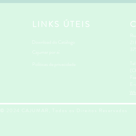
LINKS ÚTEIS
Rua
Download do Catálogo
ZI
37
Cajumar por aí
Te
Políticas de privacidade
(Ch
Fa
E-
Wh
© 2024 CAJUMAR, Todos os Direitos Reservados