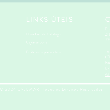
LINKS ÚTEIS
Rua
Download do Catálogo
ZI
37
Cajumar por aí
Te
Políticas de privacidade
(Ch
Fa
E-
Wh
© 2024 CAJUMAR, Todos os Direitos Reservados