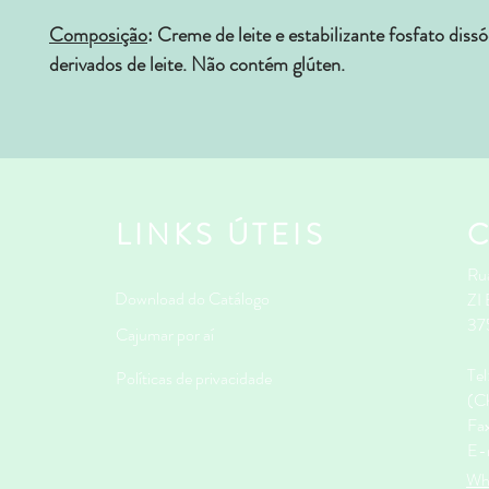
Composição
:
Creme de leite e estabilizante fosfato dis
derivados de leite. Não contém glúten.
LINKS ÚTEIS
Rua
Download do Catálogo
ZI
37
Cajumar por aí
Te
Políticas de privacidade
(Ch
Fa
E-
Wh