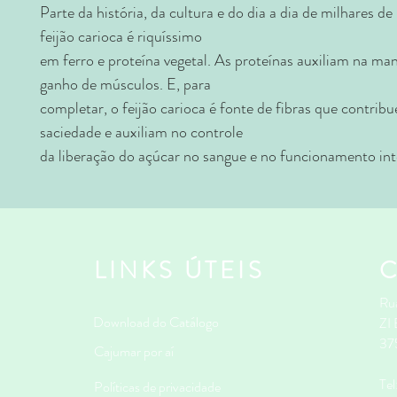
Parte da história, da cultura e do dia a dia de milhares de 
feijão carioca é riquíssimo
em ferro e proteína vegetal. As proteínas auxiliam na ma
ganho de músculos. E, para
completar, o feijão carioca é fonte de fibras que contrib
saciedade e auxiliam no controle
da liberação do açúcar no sangue e no funcionamento inte
LINKS ÚTEIS
Rua
Download do Catálogo
ZI
37
Cajumar por aí
Te
Políticas de privacidade