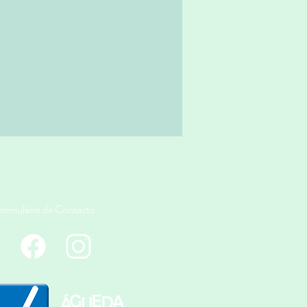
18.3g
0mg
5mg
ormulário de Contacto