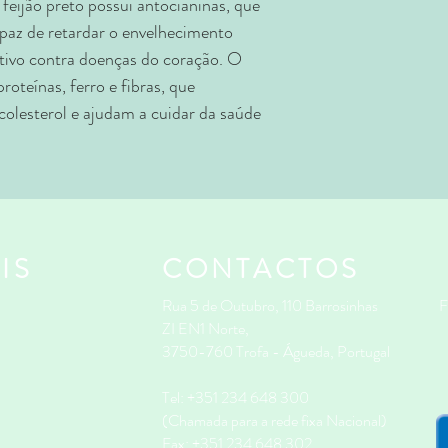
 feijão preto possui antocianinas, que
Proteínas
apaz de retardar o envelhecimento
ntivo contra doenças do coração. O
Sódio
roteínas, ferro e fibras, que
olesterol e ajudam a cuidar da saúde
Ferro
IS
CONTACTOS
Rua 5 de Outubro, 110 Barrosinhas
F
ZI EN1 Norte,
3750-760 Trofa - Águeda, Portugal
Tel: +351 234 648 300
(Chamada para a rede fixa Nacional)
Fax: +351 234 648 302