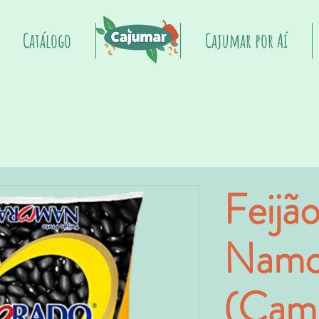
Catálogo
Início
Cajumar por Aí
Feijã
Namo
(Cami