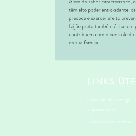
Além do sabor característico, o
têm alto poder antioxidante, c
precoce e exercer efeito preve
feijão preto também é rico em p
contribuem com o controle do c
da sua família.
LINKS ÚTE
Download do Catálogo
Cajumar por aí
Políticas de privacidade