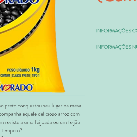
INFORMAÇÕES C
Código
INFORMAÇÕES NU
Quantidade por 100g
0415012
Valor Energético
Gorduras Totais
Gorduras Saturadas
jão preto conquistou seu lugar na mesa
Gorduras Trans.
acompanha aquele delicioso arroz com
Carboidratos
em resiste a uma feijoada ou um feijão
o tempero?
FIbra Alimentar