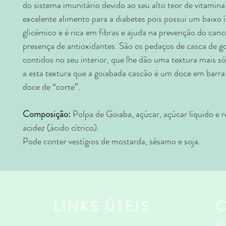
do sistema imunitário devido ao seu alto teor de vitamina
excelente alimento para a diabetes pois possui um baixo 
glicémico e é rica em fibras e ajuda na prevenção do canc
presença de antioxidantes. São os pedaços de casca de g
contidos no seu interior, que lhe dão uma textura mais só
a esta textura que a goiabada cascão é um doce em barr
doce de “corte”.
Composição:
Polpa de Goiaba, açúcar, açúcar líquido e 
acidez (ácido cítrico).
Pode conter vestígios de mostarda, sésamo e soja.
LINKS ÚTEIS
Rua