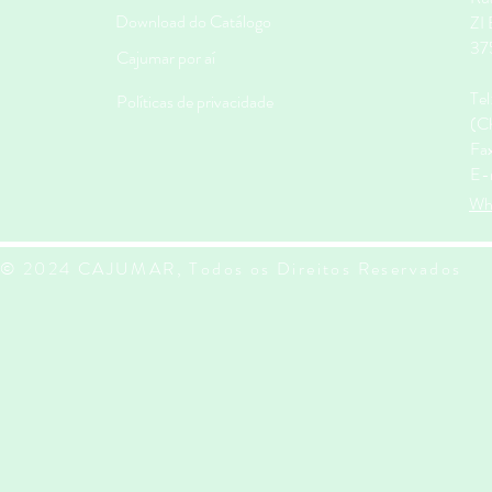
Download do Catálogo
ZI
37
Cajumar por aí
Te
Políticas de privacidade
(Ch
Fa
E-
Wh
© 2024 CAJUMAR, Todos os Direitos Reservados