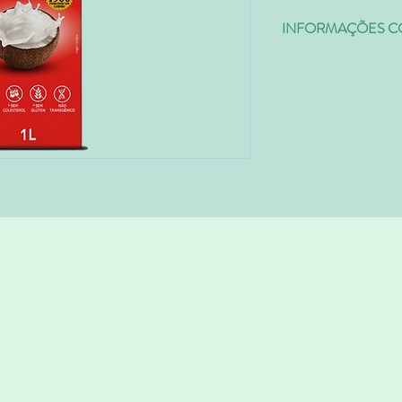
INFORMAÇÕES C
Código
0407024