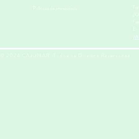
Te
Políticas de privacidade
(Ch
Fa
E-
Wh
© 2024 CAJUMAR, Todos os Direitos Reservados