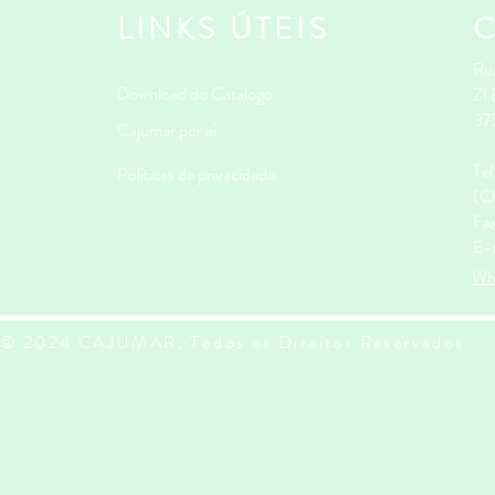
LINKS ÚTEIS
Rua
Download do Catálogo
ZI
37
Cajumar por aí
Te
Políticas de privacidade
(Ch
Fa
E-
Wh
© 2024 CAJUMAR, Todos os Direitos Reservados