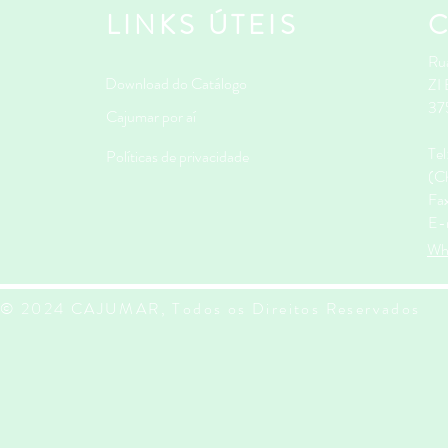
LINKS ÚTEIS
Rua
Download do Catálogo
ZI
37
Cajumar por aí
Te
Políticas de privacidade
(Ch
Fa
E-
Wh
© 2024 CAJUMAR, Todos os Direitos Reservados