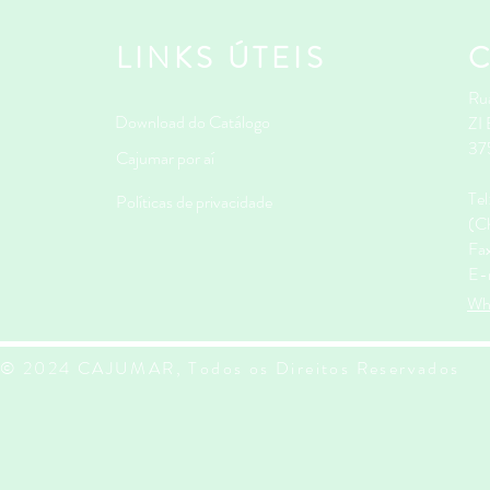
LINKS ÚTEIS
Rua
Download do Catálogo
ZI
37
Cajumar por aí
Te
Políticas de privacidade
(Ch
Fa
E-
Wh
© 2024 CAJUMAR, Todos os Direitos Reservados