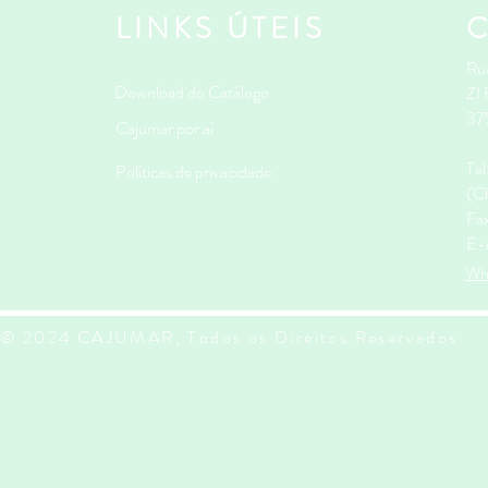
LINKS ÚTEIS
Rua
Download do Catálogo
ZI
37
Cajumar por aí
Te
Políticas de privacidade
(Ch
Fa
E-
Wh
© 2024 CAJUMAR, Todos os Direitos Reservados