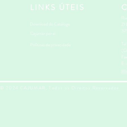
LINKS ÚTEIS
Rua
Download do Catálogo
ZI
37
Cajumar por aí
Te
Políticas de privacidade
(Ch
Fa
E-
Wh
© 2024 CAJUMAR, Todos os Direitos Reservados