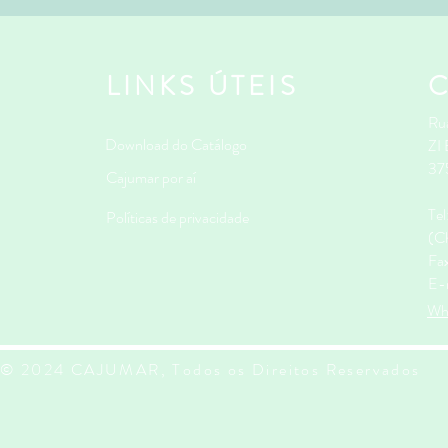
LINKS ÚTEIS
Rua
Download do Catálogo
ZI
37
Cajumar por aí
Te
Políticas de privacidade
(Ch
Fa
E-
Wh
© 2024 CAJUMAR, Todos os Direitos Reservados