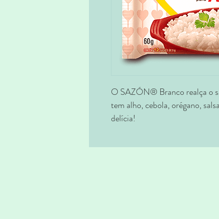
O SAZÓN® Branco realça o sa
tem alho, cebola, orégano, salsa
delícia!