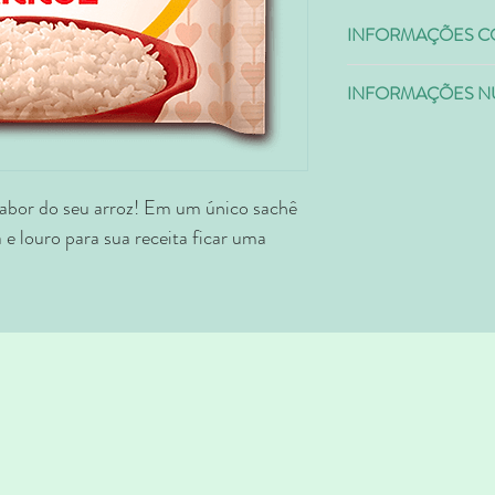
INFORMAÇÕES C
Código
INFORMAÇÕES NU
Quantidade por 5g ( 1 s
0439009
Valor Energético
bor do seu arroz! Em um único sachê
Hidratos de Carbono
 e louro para sua receita ficar uma
Proteínas
Sódio